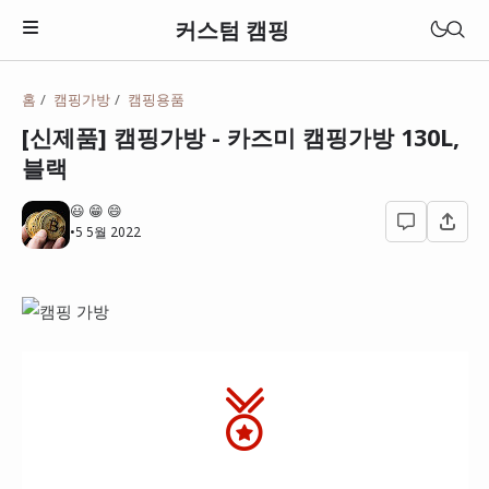
커스텀 캠핑
홈
캠핑가방
캠핑용품
텐트
[신제품] 캠핑가방 - 카즈미 캠핑가방 130L,
원터치 텐트
블랙
돔텐트
😃 😁 😄
•
5 5월 2022
타프