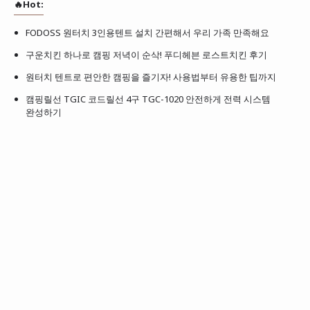
🔥Hot:
FODOSS 원터치 3인용텐트 설치 간편해서 우리 가족 만족해요
구운치킨 하나로 캠핑 저녁이 순삭! 푸디헤븐 로스트치킨 후기
원터치 텐트로 편안한 캠핑을 즐기자! 사용법부터 유용한 팁까지
캠핑릴선 TGIC 코드릴선 4구 TGC-1020 안전하게 전력 시스템
완성하기