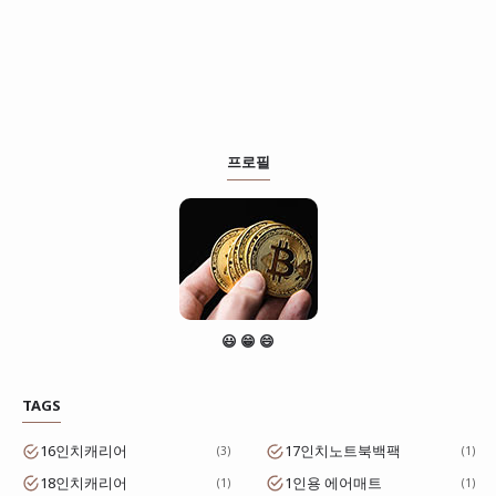
프로필
😃 😁 😄
TAGS
16인치캐리어
17인치노트북백팩
3
1
18인치캐리어
1인용 에어매트
1
1