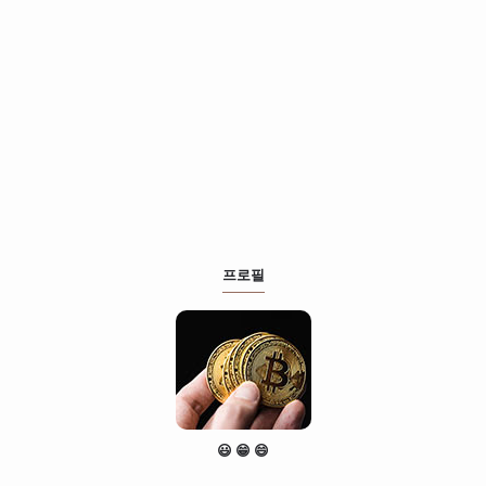
프로필
😃 😁 😄