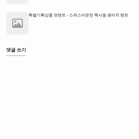
특별기획상품 면텐트 - 스위스마운틴 헥사돔 원터치 텐트
댓글 쓰기