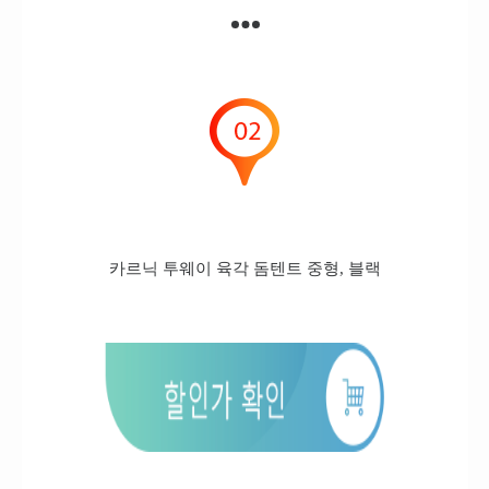
카르닉 투웨이 육각 돔텐트 중형, 블랙