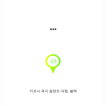
카르닉 육각 돔텐트 대형, 블랙