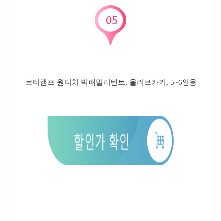
로티캠프 원터치 빅패밀리텐트, 올리브카키, 5~6인용