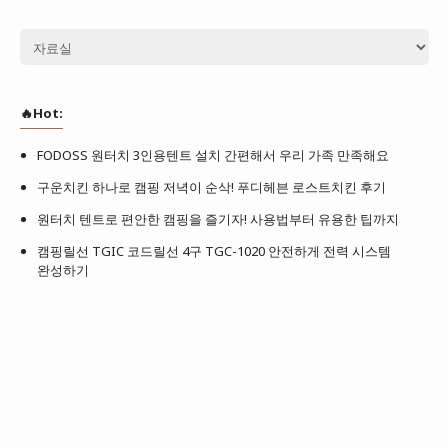
🔥Hot:
FODOSS 원터치 3인용텐트 설치 간편해서 우리 가족 만족해요
구운치킨 하나로 캠핑 저녁이 순삭! 푸디헤븐 로스트치킨 후기
원터치 텐트로 편안한 캠핑을 즐기자! 사용법부터 유용한 팁까지
캠핑릴선 TGIC 코드릴선 4구 TGC-1020 안전하게 전력 시스템
완성하기