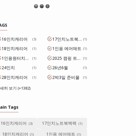
😃 😁 😄
AGS
16인치캐리어
17인치노트북백팩
3
1
18인치캐리어
1인용 에어매트
1
1
1인용원터치텐트
2025 캠핑 트렌드
1
1
24인치
26년6월
1
1
28인치캐리어
2박3일 준비물
1
1
세히 보기 (+1382)
ain Tags
16인치캐리어
17인치노트북백팩
18인치캐리어
1인용 에어매트