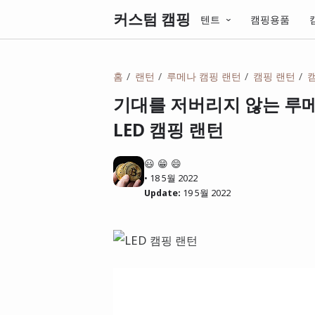
커스텀 캠핑
텐트
캠핑용품
홈
랜턴
루메나 캠핑 랜턴
캠핑 랜턴
기대를 저버리지 않는 루메
LED 캠핑 랜턴
😃 😁 😄
•
18 5월 2022
Update:
19 5월 2022