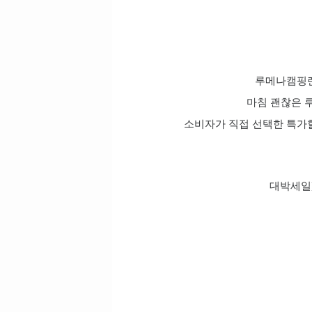
루메나캠핑랜
마침 괜찮은 
소비자가 직접 선택한 특가할
대박세일]