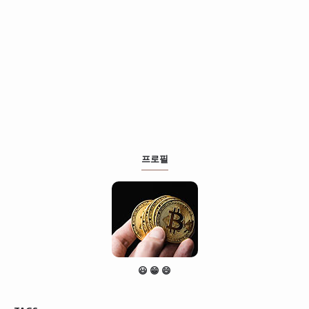
프로필
😃 😁 😄