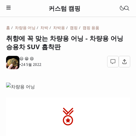
커스텀 캠핑
홈
차량용 어닝
차박
차박용
캠핑
캠핑 용품
텐트
취향에 꼭 맞는 차량용 어닝 - 차량용 어닝
원터치 텐트
승용차 SUV 흡착판
돔텐트
😃 😁 😄
•
24 5월 2022
타프