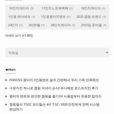
16인치캐리어
17인치노트북백팩
18인치캐리어
1인용 에어매트
1인용원터치텐트
2025 캠핑 트렌드
24인치
26년6월
28인치캐리어
2박3일 준비물
자세히 보기 (+1385)
🔥Hot:
FODOSS 원터치 3인용텐트 설치 간편해서 우리 가족 만족해요
구운치킨 하나로 캠핑 저녁이 순삭! 푸디헤븐 로스트치킨 후기
원터치 텐트로 편안한 캠핑을 즐기자! 사용법부터 유용한 팁까지
캠핑릴선 TGIC 코드릴선 4구 TGC-1020 안전하게 전력 시스템
완성하기