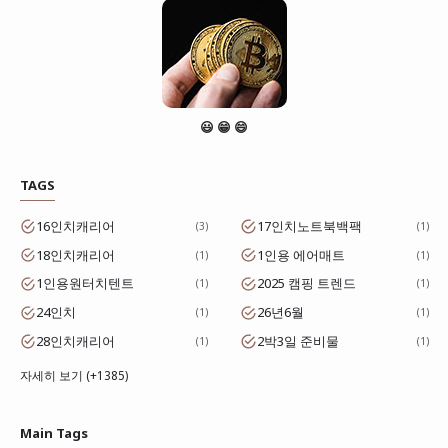
😃 😁 😄
TAGS
16인치캐리어
17인치노트북백팩
3
1
18인치캐리어
1인용 에어매트
1
1
1인용원터치텐트
2025 캠핑 트렌드
1
1
24인치
26년6월
1
1
28인치캐리어
2박3일 준비물
1
1
자세히 보기 (+1385)
Main Tags