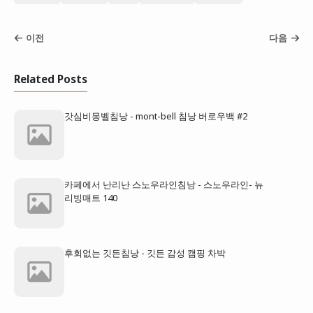
이전
다음
Related Posts
갓심비몽벨침낭 - mont-bell 침낭 버로우백 #2
카페에서 난리난 스노우라인침낭 - 스노우라인- 뉴
리빙매트 140
후회없는 깃든침낭 - 깃든 감성 캠핑 차박