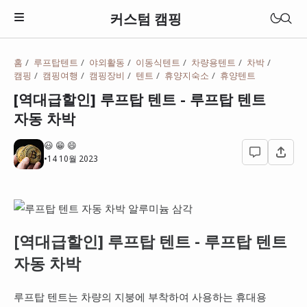
커스텀 캠핑
홈
루프탑텐트
야외활동
이동식텐트
차량용텐트
차박
텐트
캠핑
캠핑여행
캠핑장비
텐트
휴양지숙소
휴양텐트
원터치 텐트
[역대급할인] 루프탑 텐트 - 루프탑 텐트
자동 차박
돔텐트
😃 😁 😄
타프
•
14 10월 2023
[역대급할인] 루프탑 텐트 - 루프탑 텐트
자동 차박
루프탑 텐트는 차량의 지붕에 부착하여 사용하는 휴대용