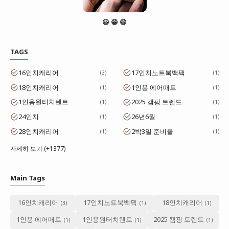
😃 😁 😄
TAGS
16인치캐리어
17인치노트북백팩
3
1
18인치캐리어
1인용 에어매트
1
1
1인용원터치텐트
2025 캠핑 트렌드
1
1
24인치
26년6월
1
1
28인치캐리어
2박3일 준비물
1
1
자세히 보기 (+1377)
Main Tags
16인치캐리어
17인치노트북백팩
18인치캐리어
1인용 에어매트
1인용원터치텐트
2025 캠핑 트렌드