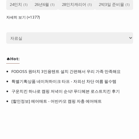
24인치
26년6월
28인치캐리어
2박3일 준비물
자세히 보기 (+1377)
🔥Hot:
FODOSS 원터치 3인용텐트 설치 간편해서 우리 가족 만족해요
특별기획상품 네이처하이크 타프 - 자외선 차단 여름 필수템
구운치킨 하나로 캠핑 저녁이 순삭! 푸디헤븐 로스트치킨 후기
[할인정보] 에어매트 - 어반카모 캠핑 자충 에어매트