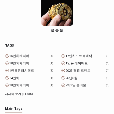
😃 😁 😄
TAGS
16인치캐리어
17인치노트북백팩
3
1
18인치캐리어
1인용 에어매트
1
1
1인용원터치텐트
2025 캠핑 트렌드
1
1
24인치
26년6월
1
1
28인치캐리어
2박3일 준비물
1
1
자세히 보기 (+1386)
Main Tags