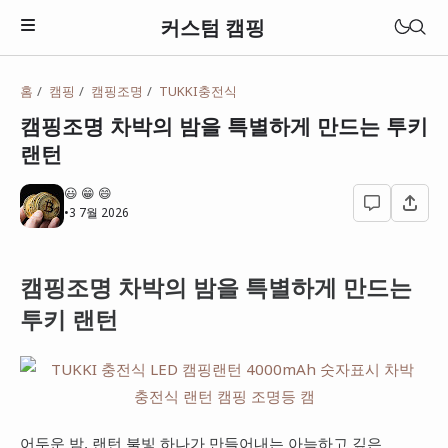
커스텀 캠핑
홈
캠핑
캠핑조명
TUKKI충전식
텐트
캠핑조명 차박의 밤을 특별하게 만드는 투키
원터치 텐트
랜턴
돔텐트
😃 😁 😄
•
3 7월 2026
타프
캠핑조명 차박의 밤을 특별하게 만드는
투키 랜턴
어두운 밤, 랜턴 불빛 하나가 만들어내는 아늑하고 깊은