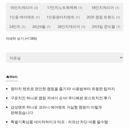
16인치캐리어
17인치노트북백팩
18인치캐리어
1인용 에어매트
1인용원터치텐트
2025 캠핑 트렌드
24인치
26년6월
28인치캐리어
2박3일 준비물
자세히 보기 (+1386)
🔥Hot:
원터치 텐트로 편안한 캠핑을 즐기자! 사용법부터 유용한 팁까지
구운치킨 하나로 캠핑 저녁이 순삭! 푸디헤븐 로스트치킨 후기
감성텐트 하나로 코라니 에어텐트 거실형 캠핑이 이렇게
편해졌습니다
특별기획상품 네이처하이크 타프 - 자외선 차단 여름 필수템