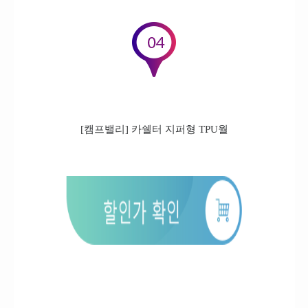
[캠프밸리] 카쉘터 지퍼형 TPU월