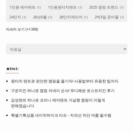
1인용 에어매트
1인용원터치텐트
2025 캠핑 트렌드
24인치
26년6월
28인치캐리어
2박3일 준비물
자세히 보기 (+1388)
🔥Hot:
원터치 텐트로 편안한 캠핑을 즐기자! 사용법부터 유용한 팁까지
구운치킨 하나로 캠핑 저녁이 순삭! 푸디헤븐 로스트치킨 후기
감성텐트 하나로 코라니 에어텐트 거실형 캠핑이 이렇게
편해졌습니다
특별기획상품 네이처하이크 타프 - 자외선 차단 여름 필수템