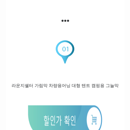
라운지쉘터 가림막 차량용어닝 대형 텐트 캠핑용 그늘막