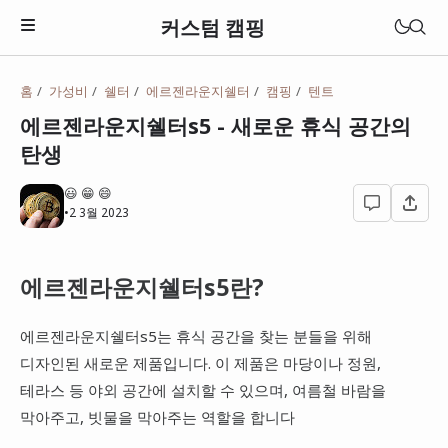
커스텀 캠핑
홈
가성비
쉘터
에르젠라운지쉘터
캠핑
텐트
텐트
에르젠라운지쉘터s5 - 새로운 휴식 공간의
원터치 텐트
탄생
돔텐트
😃 😁 😄
•
2 3월 2023
타프
에르젠라운지쉘터s5란?
에르젠라운지쉘터s5는 휴식 공간을 찾는 분들을 위해
디자인된 새로운 제품입니다. 이 제품은 마당이나 정원,
테라스 등 야외 공간에 설치할 수 있으며, 여름철 바람을
막아주고, 빗물을 막아주는 역할을 합니다