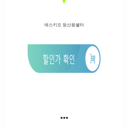
에스키모 등산용쉘터