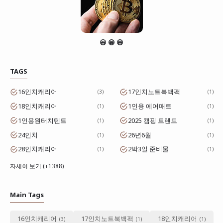
😃 😁 😄
TAGS
16인치캐리어
17인치노트북백팩
3
1
18인치캐리어
1인용 에어매트
1
1
1인용원터치텐트
2025 캠핑 트렌드
1
1
24인치
26년6월
1
1
28인치캐리어
2박3일 준비물
1
1
자세히 보기 (+1388)
Main Tags
16인치캐리어
17인치노트북백팩
18인치캐리어